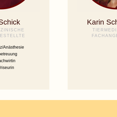
Schick
Karin Sc
IZINISCHE
TIERMEDI
ESTELLTE
FACHANG
z/Anästhesie
etreuung
achwirtin
riseurin