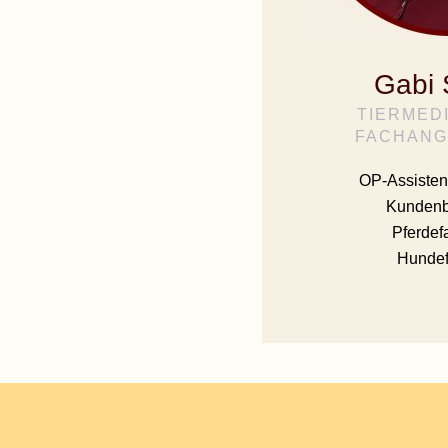
Gabi 
TIERMED
FACHANG
OP-Assisten
Kundenb
Pferdef
Hundef